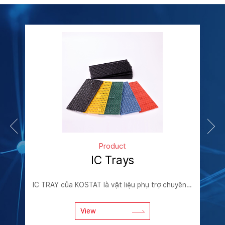
Product
IC Trays
Vật liệu tổng hợp có chức năng tản tĩnh điện được sử dụng cho nhiều mục đích đóng gói linh kiện điện tử khác nhau như IC Tray, Spacer Reel, Carrier Tape(Sheet), Bakeable Reel Dựa trên vật liệu do c......
IC TRAY của KOSTAT là vật liệu phụ trợ chuyên dụng cho quy trình sản xuất và vận chuyển bán dẫn, được thiết kế để bảo vệ thiết bị bán dẫn khỏi các yếu tố vật lý và môi trường đa dạng như tĩnh điện, só......
View