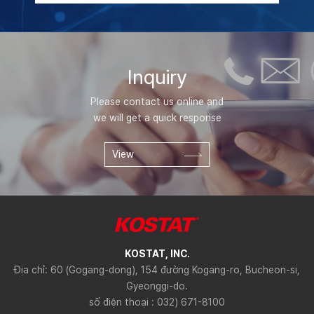
Inquiry
Please contact us online and
we will get a quick response
View
KOSTAT, INC.
Địa chỉ: 60 (Gogang-dong), 154 đường Kogang-ro, Bucheon-si,
Gyeonggi-do.
số điện thoại : 032) 671-8100