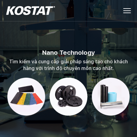
Nano
Technology
Tìm kiếm và cung cấp giải pháp sáng tạo cho khách
hàng với trình độ chuyên môn cao nhất.
Công ty hàng đầu toàn cầu về các giải
pháp ESD hoàn hảo
Tìm kiếm và cung cấp giải pháp sáng tạo cho khách
hàng với trình độ chuyên môn cao nhất.